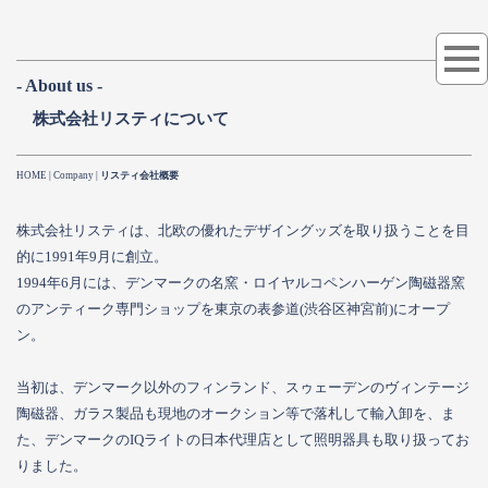
- About us -
株式会社リスティについて
HOME
| Company |
リスティ会社概要
株式会社リスティは、北欧の優れたデザイングッズを取り扱うことを目
的に1991年9月に創立。
1994年6月には、デンマークの名窯・ロイヤルコペンハーゲン陶磁器窯
のアンティーク専門ショップを東京の表参道(渋谷区神宮前)にオープ
ン。
当初は、デンマーク以外のフィンランド、スゥェーデンのヴィンテージ
陶磁器、ガラス製品も現地のオークション等で落札して輸入卸を、ま
た、デンマークのIQライトの日本代理店として照明器具も取り扱ってお
りました。