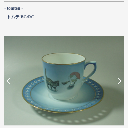
- tomten -
トムテ BG/RC