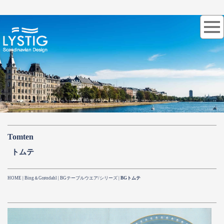
Tomten
トムテ
HOME
|
Bing＆Grøndahl
|
BGテーブルウエア/シリーズ
|
BGトムテ